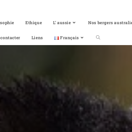
osophie
Ethique
L’ aussie
Nos bergers australi
contacter
Liens
Français