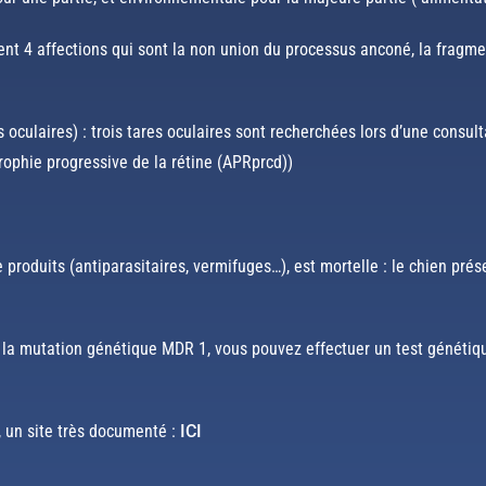
ent 4 affections qui sont la non union du processus anconé, la fragm
 oculaires) : trois tares oculaires sont recherchées lors d’une consul
atrophie progressive de la rétine (APRprcd))
produits (antiparasitaires, vermifuges…), est mortelle : le chien pré
 à la mutation génétique MDR 1, vous pouvez effectuer un test généti
e, un site très documenté :
ICI