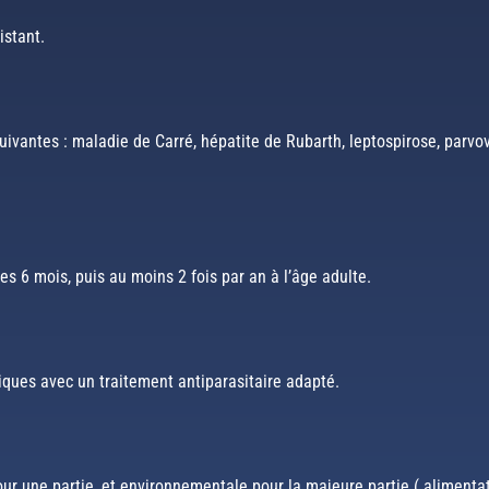
istant.
uivantes : maladie de Carré, hépatite de Rubarth, leptospirose, parvov
es 6 mois, puis au moins 2 fois par an à l’âge adulte.
tiques avec un traitement antiparasitaire adapté.
ur une partie, et environnementale pour la majeure partie ( alimentat