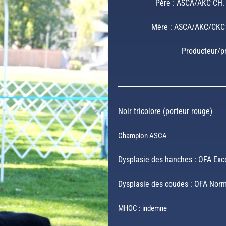
Père : ASCA/AKC CH. T
Mère : ASCA/AKC/CKC T
Producteur/pr
Noir tricolore (porteur rouge)
Champion ASCA
Dysplasie des hanches : OFA Exc
Dysplasie des coudes : OFA Nor
MHOC : indemne