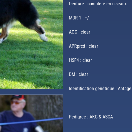
Denture : complète en ciseaux
MDR 1 : +/-
AOC : clear
APRprcd : clear
HSF4 : clear
DM : clear
Identification génétique : Antag
Pedigree : AKC & ASCA