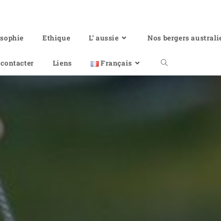
osophie
Ethique
L’ aussie
Nos bergers australi
contacter
Liens
Français