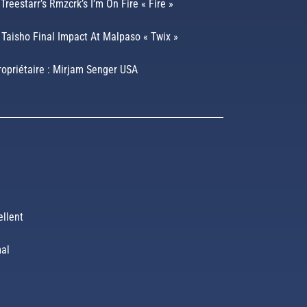
reestarr’s Rmzcrk’s I’m On Fire « Fire »
aisho Final Impact At Malpaso « Twix »
opriétaire : Mirjam Senger USA
ellent
mal