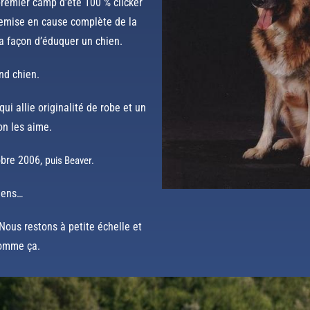
 premier camp d’été 100 % clicker
remise en cause complète de la
la façon d’éduquer un chien.
nd chien.
ui allie originalité de robe et un
n les aime.
obre 2006, p
uis Beaver.
hiens…
 Nous restons à petite échelle et
comme ça.