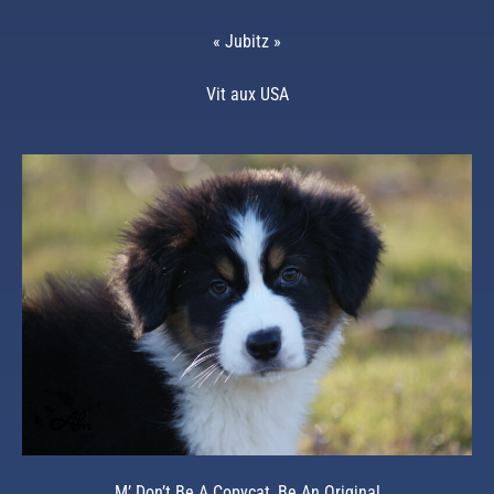
« Jubitz »
Vit aux USA
M’ Don’t Be A Copycat, Be An Original