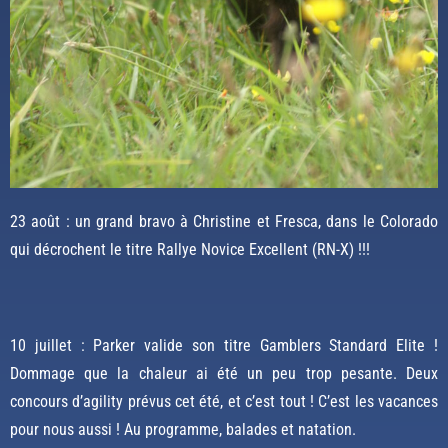
23 août : un grand bravo à Christine et Fresca, dans le Colorado
qui décrochent le titre Rallye Novice Excellent (RN-X) !!!
10 juillet : Parker valide son titre Gamblers Standard Elite !
Dommage que la chaleur ai été un peu trop pesante. Deux
concours d’agility prévus cet été, et c’est tout ! C’est les vacances
pour nous aussi ! Au programme, balades et natation.